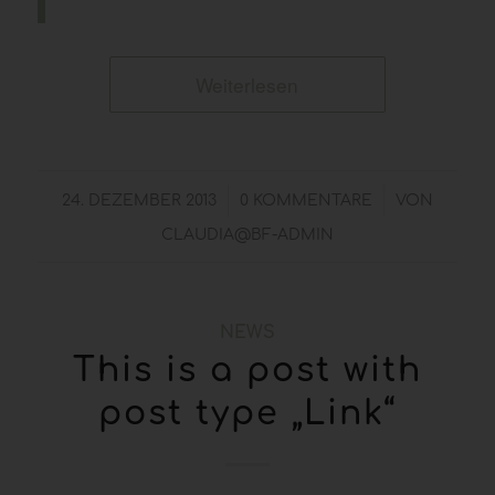
Weiterlesen
/
/
24. DEZEMBER 2013
0 KOMMENTARE
VON
CLAUDIA@BF-ADMIN
NEWS
This is a post with
post type „Link“