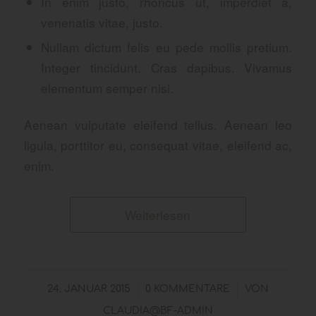
In enim justo, rhoncus ut, imperdiet a,
venenatis vitae, justo.
Nullam dictum felis eu pede mollis pretium.
Integer tincidunt. Cras dapibus. Vivamus
elementum semper nisi.
Aenean vulputate eleifend tellus. Aenean leo
ligula, porttitor eu, consequat vitae, eleifend ac,
enim.
Weiterlesen
/
/
24. JANUAR 2015
0 KOMMENTARE
VON
CLAUDIA@BF-ADMIN