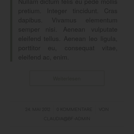
Nullam dictum felis eu pede mollis
pretium. Integer tincidunt. Cras
dapibus. Vivamus elementum
semper nisi. Aenean vulputate
eleifend tellus. Aenean leo ligula,
porttitor eu, consequat vitae,
eleifend ac, enim.
Weiterlesen
/
/
24. MAI 2012
0 KOMMENTARE
VON
CLAUDIA@BF-ADMIN