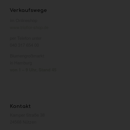
Verkaufswege
im Onlineshop
www.trioflor-shop.de
per Telefon unter
040 317 654 00
Blumengroßmarkt
in Hamburg
von 1 – 9 Uhr, Stand 45
Kontakt
Kamper Straße 38
24568 Nützen