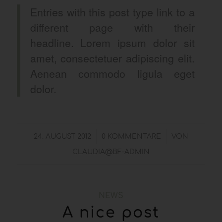
Entries with this post type link to a
different page with their
headline. Lorem ipsum dolor sit
amet, consectetuer adipiscing elit.
Aenean commodo ligula eget
dolor.
/
/
24. AUGUST 2012
0 KOMMENTARE
VON
CLAUDIA@BF-ADMIN
NEWS
A nice post