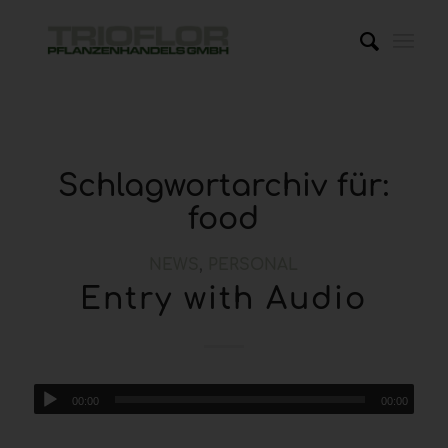
Schlagwortarchiv für:
food
NEWS
,
PERSONAL
Entry with Audio
00:00
00:00