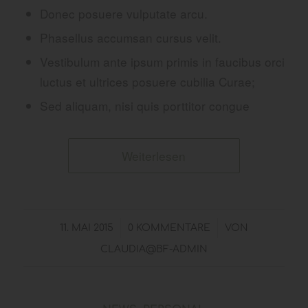
Donec posuere vulputate arcu.
Phasellus accumsan cursus velit.
Vestibulum ante ipsum primis in faucibus orci
luctus et ultrices posuere cubilia Curae;
Sed aliquam, nisi quis porttitor congue
Weiterlesen
/
/
11. MAI 2015
0 KOMMENTARE
VON
CLAUDIA@BF-ADMIN