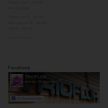
Telefon von
1 – 8 Uhr
:
040 33 04 04
Telefon von
8 – 19 Uhr
:
Samstag von
8 – 18 Uhr
:
040 317 654 00
info@trioflor.de
Facebook
TRIOFLOR
mehr als 700 „Gefällt mir“
Zur Facebook-Seite