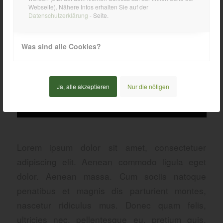
Webseite). Nähere Infos erhalten Sie auf der
Datenschutzerklärung
- Seite.
Was sind alle Cookies?
Ja, alle akzeptieren
Nur die nötigen
Lorem ipsum dolor sit amet, consectetuer
adipiscing elit. Aenean commodo ligula eget
dolor. Aenean massa. Cum sociis natoque
penatibus et magnis dis parturient montes,
nascetur ridiculus mus. Donec quam felis,
ultricies nec, pellentesque eu, pretium quis,