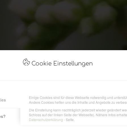
Cookie Einstellungen
Einige Cookies sind für diese Webseite notwendig und unterstütz
ies
Andere Cookies helfen uns die Inhalte und Angebote zu verbes
Die Einstellung kann nachträglich jederzeit wieder geändert we
Schloss auf der linken Seite der Webseite). Nähere Infos erhalte
es?
Datenschutzerklärung
- Seite.