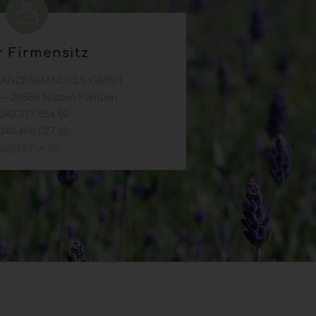
r Firmensitz
FLANZENHANDELS GMBH
8 – 24568 Nützen/Kampen
 040 317 654 00
040 460 027 30
fo@trioflor.de