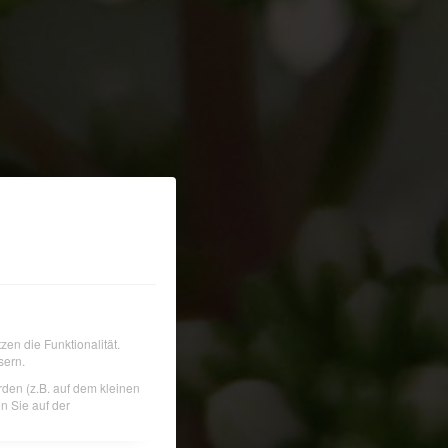
en die Funktionalität.
sern.
rden (z.B. auf dem kleinen
n Sie auf der