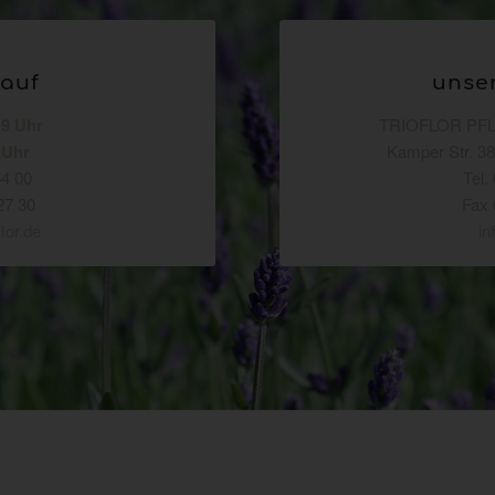
kauf
unse
19 Uhr
TRIOFLOR P
 Uhr
Kamper Str. 3
54 00
Tel.
27 30
Fax 
flor.de
in