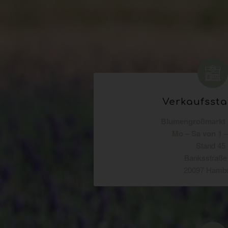
Verkaufsst
Blumengroßmarkt
Mo – Sa von 1 –
Stand 45
Banksstraße
20097 Hamb