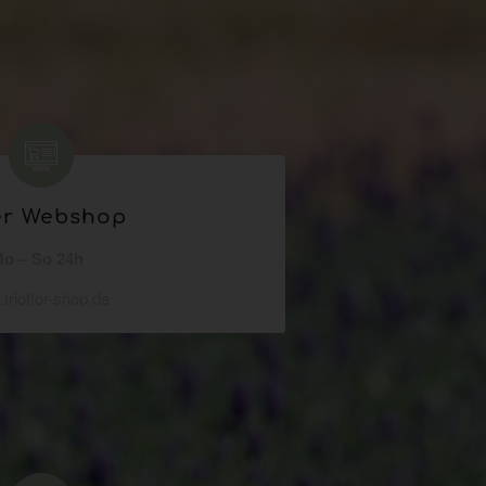
er Webshop
o – So 24h
trioflor-shop.de