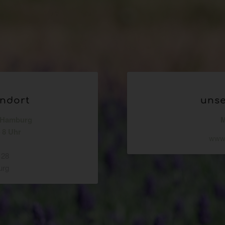
andort
uns
 Hamburg
M
 8 Uhr
www.
 28
urg