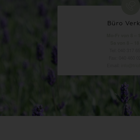
Büro Ver
Mo-Fr von 8 – 
Sa von 8 – 18
Tel: 040 317 6
Fax: 040 460 0
Email:
info@trio